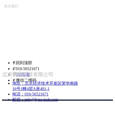
关注我们
ꁸ
回到顶部
ꂅ
010-56521671
北京费恩科技有限公司
ꁗ
QQ客服
ꀥ
微信二维码
地址：
北京经济技术开发区荣华南路
16号1幢4层A座401-1
电话：
010-56521671
邮箱：
info@fyne-tech.com