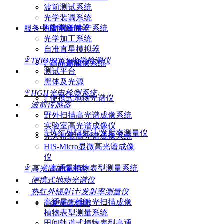
波前测试系统
光学装调系统
服务中心
ꄷ
ꄷ
相机模组生产系统
波前传感器
公司新闻
光学加工系统
自准直星模拟器
ꁇ
TRIOPTICS光学检测仪
ꄷ
ꄷ
高光谱成像系统
产品新闻
测试平台
黑体及光源
ꁇ
HGH光电检测系统
ꄷ
便携式地物光谱仪
波前传感器
野外扫描高光谱成像系统
实验室高光谱成像仪
ꄷ
热红外辐射计/发射率测量仪
无人机载高光谱成像系统
HIS-Micro显微高光谱成像
仪
ꄷ
高通量植物表型测量系统
ꁇ
高光谱成像系统
便携式地物光谱仪
热红外辐射计/发射率测量仪
高通量三维激光扫描成像
ꄷ
多光谱相机
植物表型测量系统
田间轨道式植物表型高通