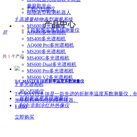
量获取平台
ꄷ
岩心扫描仪
植物表型检测机器人
ꁇ
高通量植物表型测量系统
产品中心
MS600多光谱相机
ꄷ
折射率温度系统测量仪
뀓
AQ600多光谱相机
MS400多光谱相机
AQ600 Pro多光谱相机
PRODUCTS
MS200多光谱相机
共
1
个产品
MS400G多光谱相机
MS600 Dual多光谱相机
MS600 Pro多光谱相机
MS600 V2多光谱相机
T/C MASTER IR折射率温度系数测量仪
ꁇ
多光谱相机
岩心扫描仪
T/C MASTER IR是一款先进的折射率温度系数测量
折射率温度系统测量仪
光学材料均匀性的理想仪器。
制冷/非制冷红外热像仪
¥ 0.00
立即购买