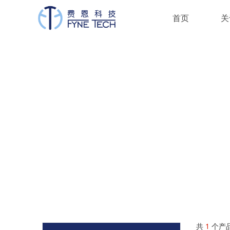
首页
关
共
1
个产